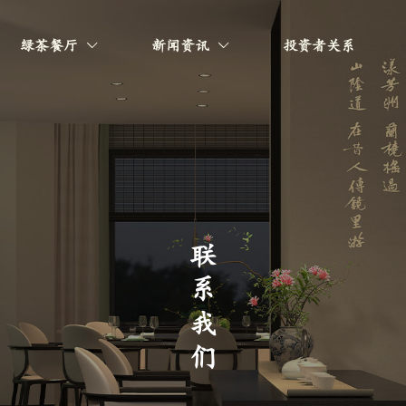
绿茶餐厅
新闻资讯
投资者关系
联系我们