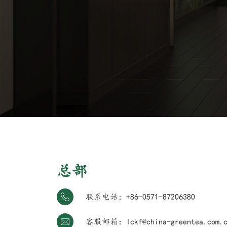
总部
联系电话：+86-0571-87206380
客服邮箱：lckf@china-greentea.com.c