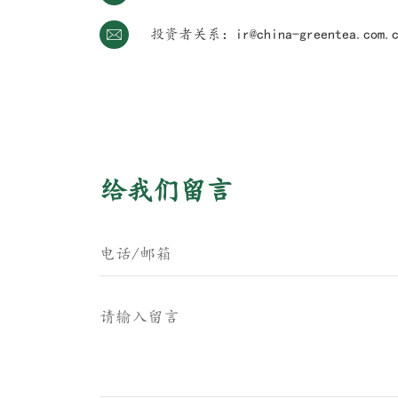
投资者关系：ir@china-greentea.com.c
给我们留言