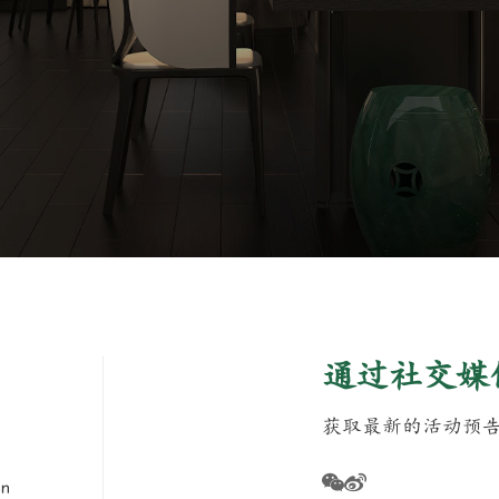
通过社交媒
获取最新的活动预
n